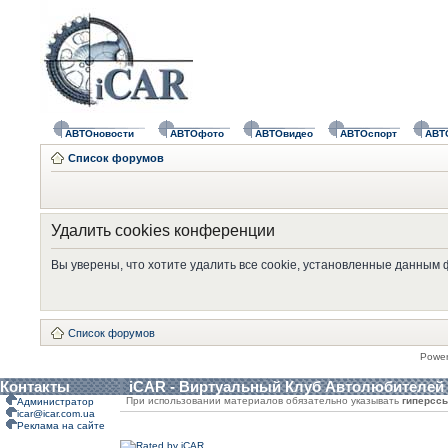
АВТОновости
АВТОфото
АВТОвидео
АВТОспорт
АВТ
Список форумов
Удалить cookies конференции
Вы уверены, что хотите удалить все cookie, установленные данным
Список форумов
Powe
Контакты
iCAR - Виртуальный Клуб Автолюбителей
При использовании материалов обязательно указывать
гиперсс
Администратор
icar@icar.com.ua
Реклама на сайте