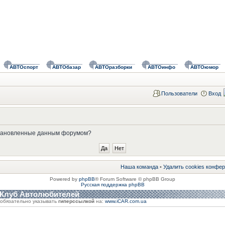
АВТОспорт
АВТОбазар
АВТОразборки
АВТОинфо
АВТОюмор
Пользователи
Вход
установленные данным форумом?
Наша команда
•
Удалить cookies конфе
Powered by
phpBB
® Forum Software © phpBB Group
Русская поддержка phpBB
 Клуб Автолюбителей
обязательно указывать
гиперссылкой
на:
www.iCAR.com.ua