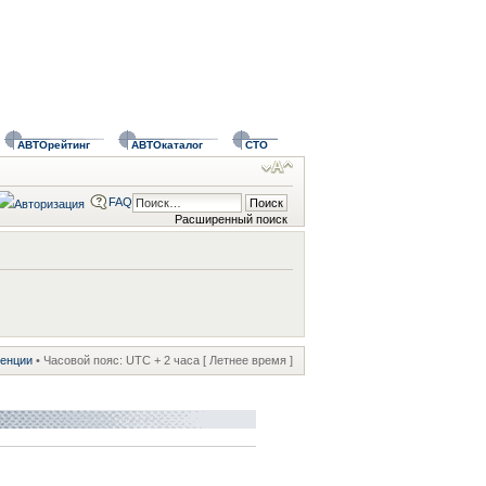
АВТОрейтинг
АВТОкаталог
СТО
FAQ
Расширенный поиск
ренции
• Часовой пояс: UTC + 2 часа [ Летнее время ]