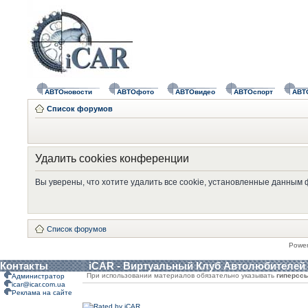
АВТОновости
АВТОфото
АВТОвидео
АВТОспорт
АВТ
Список форумов
Удалить cookies конференции
Вы уверены, что хотите удалить все cookie, установленные данным
Список форумов
Powe
Контакты
iCAR - Виртуальный Клуб Автолюбителей
При использовании материалов обязательно указывать
гиперсс
Администратор
icar@icar.com.ua
Реклама на сайте