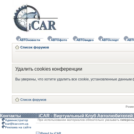
АВТОновости
АВТОфото
АВТОвидео
АВТОспорт
АВТ
Список форумов
Удалить cookies конференции
Вы уверены, что хотите удалить все cookie, установленные данным
Список форумов
Powe
Контакты
iCAR - Виртуальный Клуб Автолюбителей
При использовании материалов обязательно указывать
гиперсс
Администратор
icar@icar.com.ua
Реклама на сайте