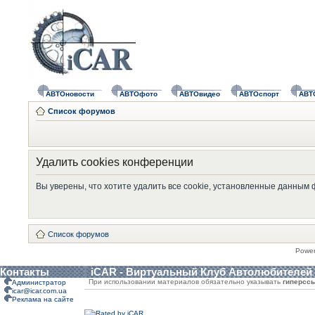
АВТОновости
АВТОфото
АВТОвидео
АВТОспорт
АВТ
Список форумов
Удалить cookies конференции
Вы уверены, что хотите удалить все cookie, установленные данным
Список форумов
Powe
Контакты
iCAR - Виртуальный Клуб Автолюбителей
При использовании материалов обязательно указывать
гиперсс
Администратор
icar@icar.com.ua
Реклама на сайте