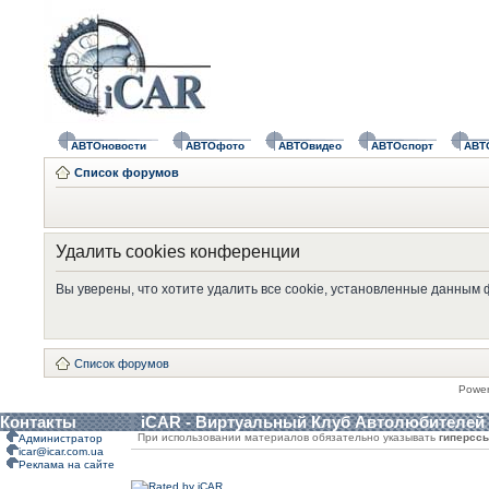
АВТОновости
АВТОфото
АВТОвидео
АВТОспорт
АВТ
Список форумов
Удалить cookies конференции
Вы уверены, что хотите удалить все cookie, установленные данным
Список форумов
Powe
Контакты
iCAR - Виртуальный Клуб Автолюбителей
При использовании материалов обязательно указывать
гиперсс
Администратор
icar@icar.com.ua
Реклама на сайте