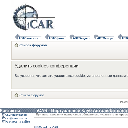
АВТОновости
АВТОфото
АВТОвидео
АВТОспорт
АВТ
Список форумов
Удалить cookies конференции
Вы уверены, что хотите удалить все cookie, установленные данным
Список форумов
Powe
Контакты
iCAR - Виртуальный Клуб Автолюбителей
При использовании материалов обязательно указывать
гиперсс
Администратор
icar@icar.com.ua
Реклама на сайте