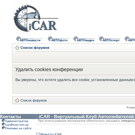
АВТОновости
АВТОфото
АВТОвидео
АВТОспорт
АВТ
Список форумов
Удалить cookies конференции
Вы уверены, что хотите удалить все cookie, установленные данным
Список форумов
Powe
Контакты
iCAR - Виртуальный Клуб Автолюбителей
При использовании материалов обязательно указывать
гиперсс
Администратор
icar@icar.com.ua
Реклама на сайте