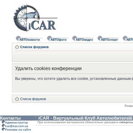
АВТОновости
АВТОфото
АВТОвидео
АВТОспорт
АВТ
Список форумов
Удалить cookies конференции
Вы уверены, что хотите удалить все cookie, установленные данным
Список форумов
Powe
Контакты
iCAR - Виртуальный Клуб Автолюбителей
При использовании материалов обязательно указывать
гиперсс
Администратор
icar@icar.com.ua
Реклама на сайте