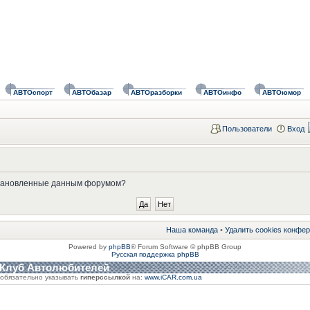
АВТОспорт
АВТОбазар
АВТОразборки
АВТОинфо
АВТОюмор
Пользователи
Вход
установленные данным форумом?
Наша команда
•
Удалить cookies конфе
Powered by
phpBB
® Forum Software © phpBB Group
Русская поддержка phpBB
 Клуб Автолюбителей
обязательно указывать
гиперссылкой
на:
www.iCAR.com.ua