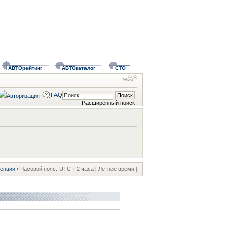
АВТОрейтинг
АВТОкаталог
СТО
FAQ
Расширенный поиск
ренции
• Часовой пояс: UTC + 2 часа [ Летнее время ]