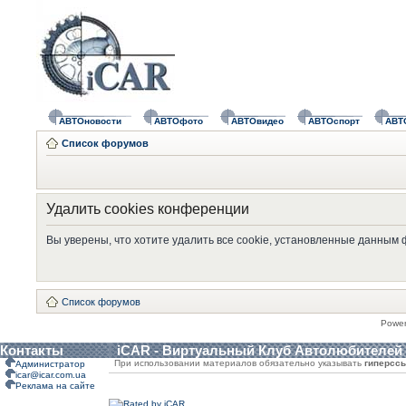
АВТОновости
АВТОфото
АВТОвидео
АВТОспорт
АВТ
Список форумов
Удалить cookies конференции
Вы уверены, что хотите удалить все cookie, установленные данным
Список форумов
Powe
Контакты
iCAR - Виртуальный Клуб Автолюбителей
При использовании материалов обязательно указывать
гиперсс
Администратор
icar@icar.com.ua
Реклама на сайте