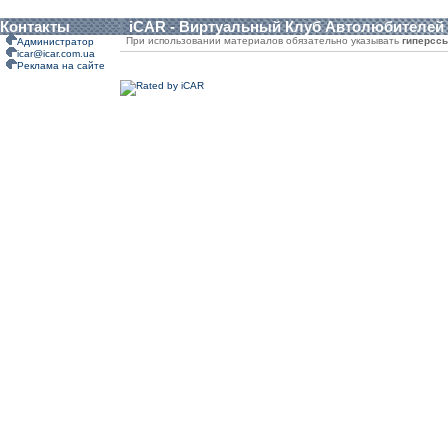
Контакты
iCAR - Виртуальный Клуб Автолюбителей
При использовании материалов обязательно указывать
гиперсс
Администратор
icar@icar.com.ua
Реклама на сайте