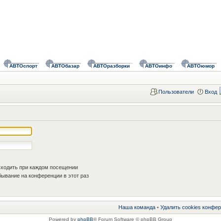
АВТОспорт
АВТОбазар
АВТОразборки
АВТОинфо
АВТОюмор
Пользователи
Вход
ходить при каждом посещении
ывание на конференции в этот раз
Наша команда
•
Удалить cookies конфе
Powered by
phpBB
® Forum Software © phpBB Group