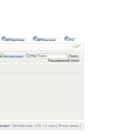
АВТОрейтинг
АВТОкаталог
СТО
FAQ
Расширенный поиск
ренции
• Часовой пояс: UTC + 2 часа [ Летнее время ]