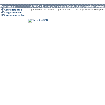
Контакты
iCAR - Виртуальный Клуб Автолюбителей
При использовании материалов обязательно указывать
гиперсс
Администратор
icar@icar.com.ua
Реклама на сайте