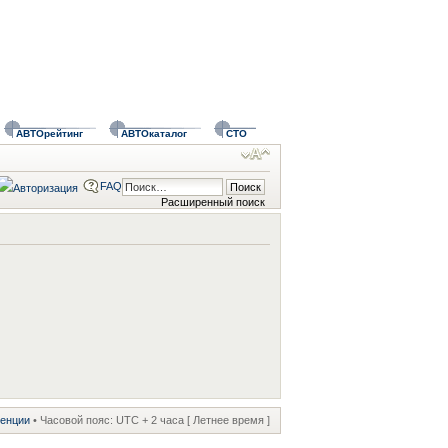
АВТОрейтинг
АВТОкаталог
СТО
FAQ
Расширенный поиск
ренции
• Часовой пояс: UTC + 2 часа [ Летнее время ]