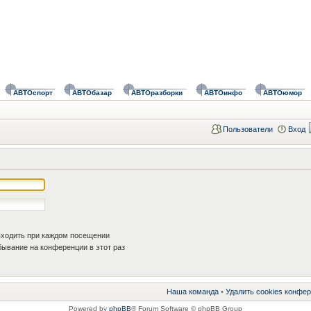
АВТОспорт
АВТОбазар
АВТОразборки
АВТОинфо
АВТОюмор
Пользователи
Вход
ходить при каждом посещении
ывание на конференции в этот раз
Наша команда
•
Удалить cookies конфе
Powered by
phpBB
® Forum Software © phpBB Group