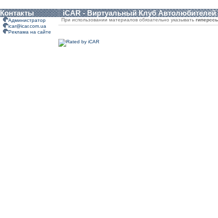
Контакты
iCAR - Виртуальный Клуб Автолюбителей
При использовании материалов обязательно указывать
гиперсс
Администратор
icar@icar.com.ua
Реклама на сайте