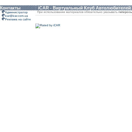
Контакты
iCAR - Виртуальный Клуб Автолюбителей
При использовании материалов обязательно указывать
гиперсс
Администратор
icar@icar.com.ua
Реклама на сайте