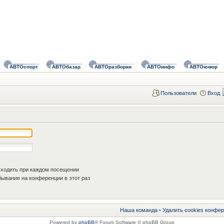
АВТОспорт
АВТОбазар
АВТОразборки
АВТОинфо
АВТОюмор
Пользователи
Вход
ходить при каждом посещении
ывание на конференции в этот раз
Наша команда
•
Удалить cookies конфе
Powered by
phpBB
® Forum Software © phpBB Group