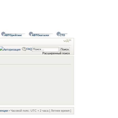
АВТОрейтинг
АВТОкаталог
СТО
FAQ
Расширенный поиск
ренции
• Часовой пояс: UTC + 2 часа [ Летнее время ]