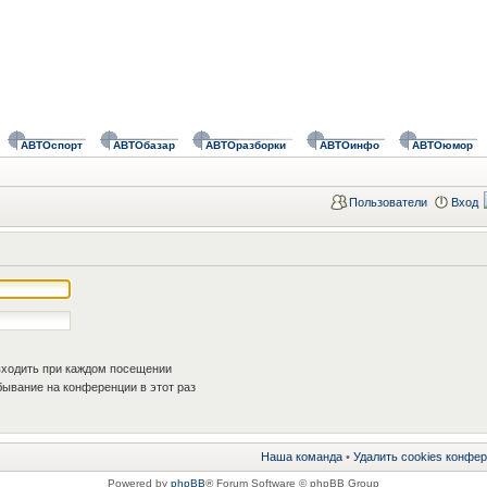
АВТОспорт
АВТОбазар
АВТОразборки
АВТОинфо
АВТОюмор
Пользователи
Вход
ходить при каждом посещении
ывание на конференции в этот раз
Наша команда
•
Удалить cookies конфе
Powered by
phpBB
® Forum Software © phpBB Group