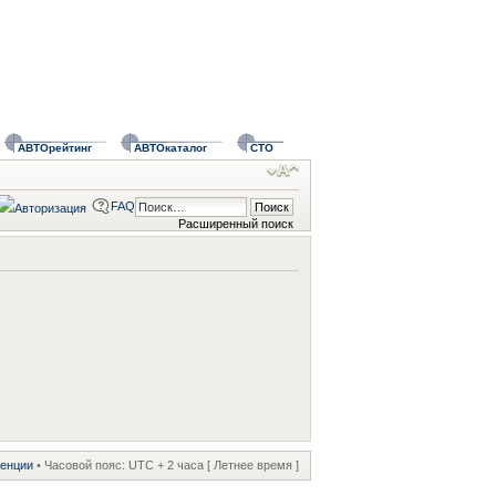
АВТОрейтинг
АВТОкаталог
СТО
FAQ
Расширенный поиск
ренции
• Часовой пояс: UTC + 2 часа [ Летнее время ]