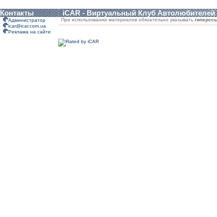
Контакты
iCAR - Виртуальный Клуб Автолюбителей
При использовании материалов обязательно указывать
гиперсс
Администратор
icar@icar.com.ua
Реклама на сайте