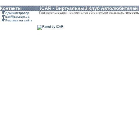
Контакты
iCAR - Виртуальный Клуб Автолюбителей
При использовании материалов обязательно указывать
гиперсс
Администратор
icar@icar.com.ua
Реклама на сайте