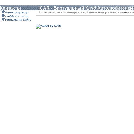
Контакты
iCAR - Виртуальный Клуб Автолюбителей
При использовании материалов обязательно указывать
гиперсс
Администратор
icar@icar.com.ua
Реклама на сайте