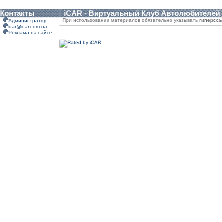
Контакты
iCAR - Виртуальный Клуб Автолюбителей
При использовании материалов обязательно указывать
гиперсс
Администратор
icar@icar.com.ua
Реклама на сайте