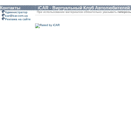
Контакты
iCAR - Виртуальный Клуб Автолюбителей
При использовании материалов обязательно указывать
гиперсс
Администратор
icar@icar.com.ua
Реклама на сайте