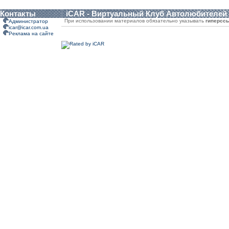
Контакты
iCAR - Виртуальный Клуб Автолюбителей
При использовании материалов обязательно указывать
гиперсс
Администратор
icar@icar.com.ua
Реклама на сайте