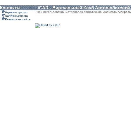
Контакты
iCAR - Виртуальный Клуб Автолюбителей
При использовании материалов обязательно указывать
гиперсс
Администратор
icar@icar.com.ua
Реклама на сайте