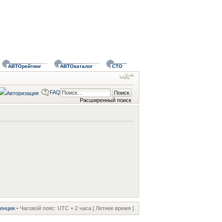
АВТОрейтинг
АВТОкаталог
СТО
FAQ
Расширенный поиск
ренции
• Часовой пояс: UTC + 2 часа [ Летнее время ]