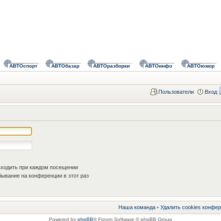
АВТОспорт
АВТОбазар
АВТОразборки
АВТОинфо
АВТОюмор
Пользователи
Вход
ходить при каждом посещении
ывание на конференции в этот раз
Наша команда
•
Удалить cookies конфе
Powered by
phpBB
® Forum Software © phpBB Group