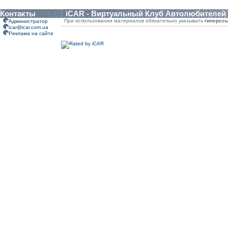
Контакты
iCAR - Виртуальный Клуб Автолюбителей
При использовании материалов обязательно указывать
гиперсс
Администратор
icar@icar.com.ua
Реклама на сайте