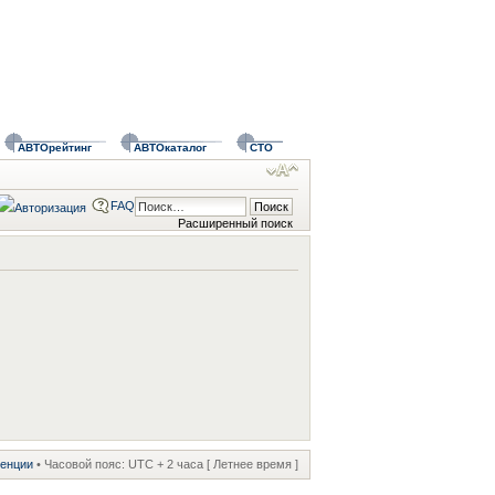
АВТОрейтинг
АВТОкаталог
СТО
FAQ
Расширенный поиск
ренции
• Часовой пояс: UTC + 2 часа [ Летнее время ]