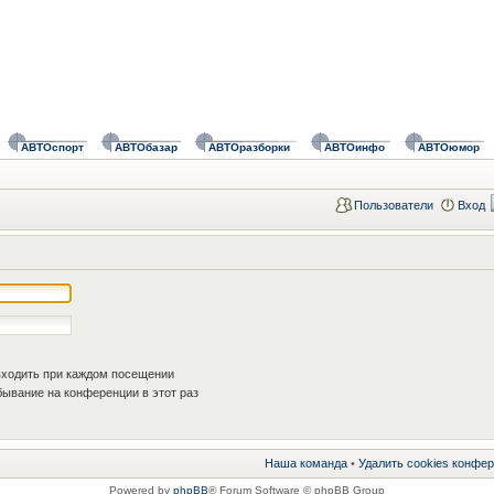
АВТОспорт
АВТОбазар
АВТОразборки
АВТОинфо
АВТОюмор
Пользователи
Вход
ходить при каждом посещении
ывание на конференции в этот раз
Наша команда
•
Удалить cookies конфе
Powered by
phpBB
® Forum Software © phpBB Group