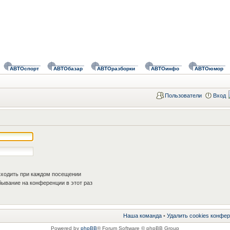
АВТОспорт
АВТОбазар
АВТОразборки
АВТОинфо
АВТОюмор
Пользователи
Вход
ходить при каждом посещении
ывание на конференции в этот раз
Наша команда
•
Удалить cookies конфе
Powered by
phpBB
® Forum Software © phpBB Group