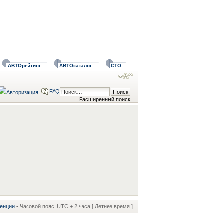
АВТОрейтинг
АВТОкаталог
СТО
FAQ
Расширенный поиск
ренции
• Часовой пояс: UTC + 2 часа [ Летнее время ]