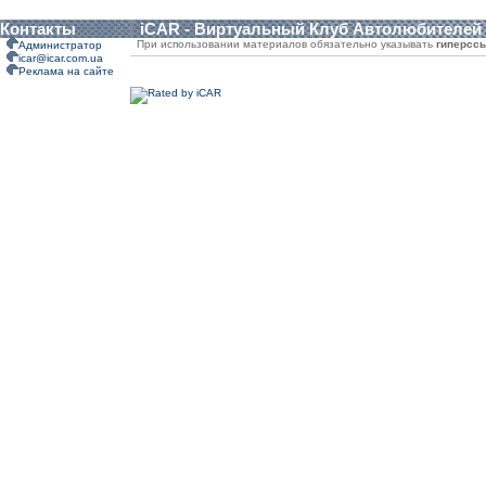
Контакты
iCAR - Виртуальный Клуб Автолюбителей
При использовании материалов обязательно указывать
гиперсс
Администратор
icar@icar.com.ua
Реклама на сайте