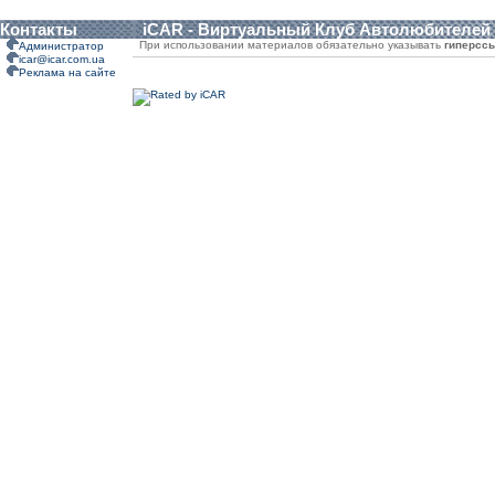
Контакты
iCAR - Виртуальный Клуб Автолюбителей
При использовании материалов обязательно указывать
гиперсс
Администратор
icar@icar.com.ua
Реклама на сайте