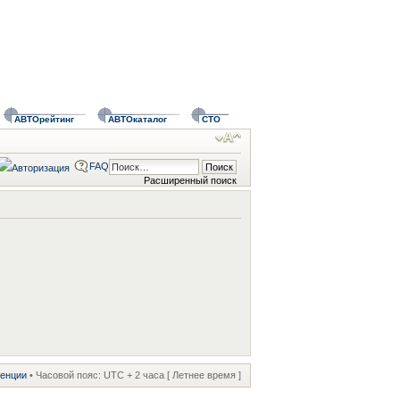
АВТОрейтинг
АВТОкаталог
СТО
FAQ
Расширенный поиск
ренции
• Часовой пояс: UTC + 2 часа [ Летнее время ]