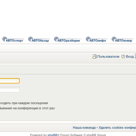
АВТОспорт
АВТОбазар
АВТОразборки
АВТОинфо
АВТОюмор
Пользователи
Вход
ходить при каждом посещении
ывание на конференции в этот раз
Наша команда
•
Удалить cookies конфе
Powered by
phpBB
® Forum Software © phpBB Group