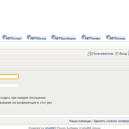
АВТОспорт
АВТОбазар
АВТОразборки
АВТОинфо
АВТОюмор
Пользователи
Вход
ходить при каждом посещении
ывание на конференции в этот раз
Наша команда
•
Удалить cookies конфе
Powered by
phpBB
® Forum Software © phpBB Group