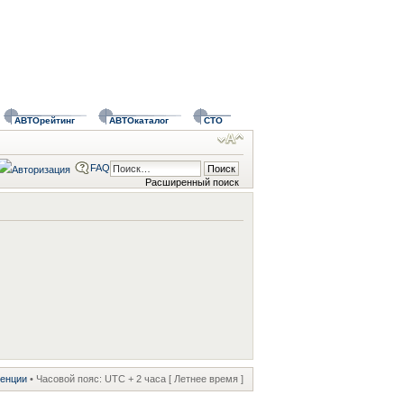
АВТОрейтинг
АВТОкаталог
СТО
FAQ
Расширенный поиск
ренции
• Часовой пояс: UTC + 2 часа [ Летнее время ]