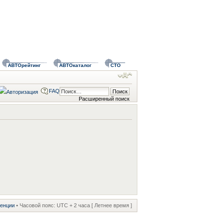
АВТОрейтинг
АВТОкаталог
СТО
FAQ
Расширенный поиск
ренции
• Часовой пояс: UTC + 2 часа [ Летнее время ]