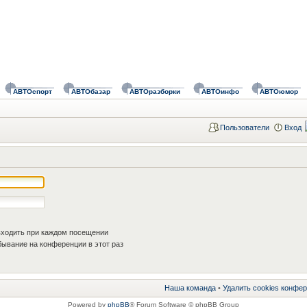
АВТОспорт
АВТОбазар
АВТОразборки
АВТОинфо
АВТОюмор
Пользователи
Вход
ходить при каждом посещении
ывание на конференции в этот раз
Наша команда
•
Удалить cookies конфе
Powered by
phpBB
® Forum Software © phpBB Group