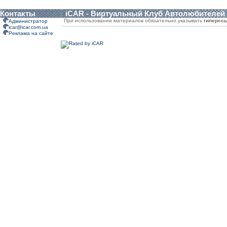
Контакты
iCAR - Виртуальный Клуб Автолюбителей
При использовании материалов обязательно указывать
гиперсс
Администратор
icar@icar.com.ua
Реклама на сайте