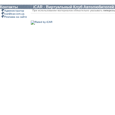
Контакты
iCAR - Виртуальный Клуб Автолюбителей
При использовании материалов обязательно указывать
гиперсс
Администратор
icar@icar.com.ua
Реклама на сайте