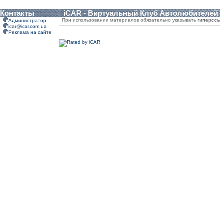
Контакты
iCAR - Виртуальный Клуб Автолюбителей
При использовании материалов обязательно указывать
гиперсс
Администратор
icar@icar.com.ua
Реклама на сайте