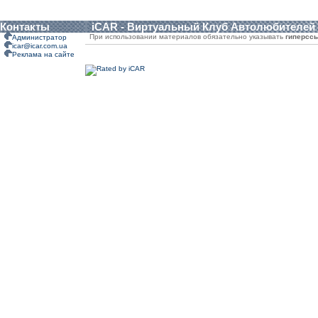
Контакты
iCAR - Виртуальный Клуб Автолюбителей
При использовании материалов обязательно указывать
гиперсс
Администратор
icar@icar.com.ua
Реклама на сайте