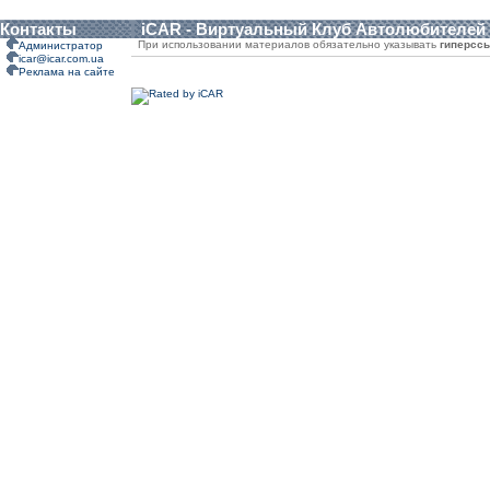
Контакты
iCAR - Виртуальный Клуб Автолюбителей
При использовании материалов обязательно указывать
гиперсс
Администратор
icar@icar.com.ua
Реклама на сайте