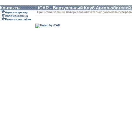
Контакты
iCAR - Виртуальный Клуб Автолюбителей
При использовании материалов обязательно указывать
гиперсс
Администратор
icar@icar.com.ua
Реклама на сайте