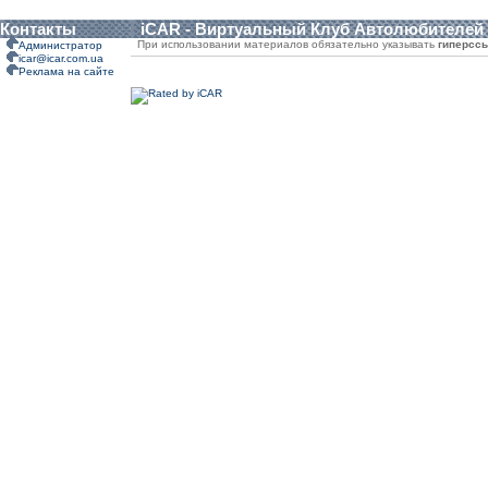
Контакты
iCAR - Виртуальный Клуб Автолюбителей
При использовании материалов обязательно указывать
гиперсс
Администратор
icar@icar.com.ua
Реклама на сайте