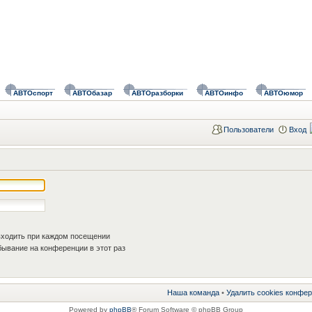
АВТОспорт
АВТОбазар
АВТОразборки
АВТОинфо
АВТОюмор
Пользователи
Вход
ходить при каждом посещении
ывание на конференции в этот раз
Наша команда
•
Удалить cookies конфе
Powered by
phpBB
® Forum Software © phpBB Group