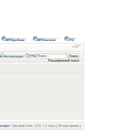
АВТОрейтинг
АВТОкаталог
СТО
FAQ
Расширенный поиск
ренции
• Часовой пояс: UTC + 2 часа [ Летнее время ]