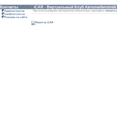
Контакты
iCAR - Виртуальный Клуб Автолюбителей
При использовании материалов обязательно указывать
гиперсс
Администратор
icar@icar.com.ua
Реклама на сайте