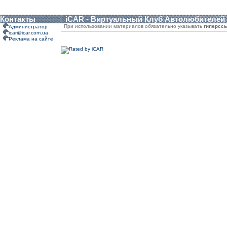
Контакты
iCAR - Виртуальный Клуб Автолюбителей
При использовании материалов обязательно указывать
гиперсс
Администратор
icar@icar.com.ua
Реклама на сайте