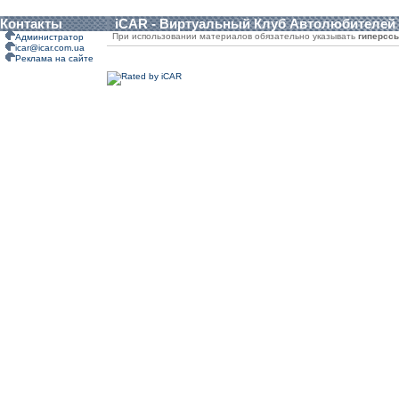
Контакты
iCAR - Виртуальный Клуб Автолюбителей
При использовании материалов обязательно указывать
гиперсс
Администратор
icar@icar.com.ua
Реклама на сайте