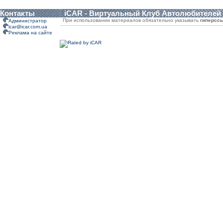
Контакты
iCAR - Виртуальный Клуб Автолюбителей
При использовании материалов обязательно указывать
гиперсс
Администратор
icar@icar.com.ua
Реклама на сайте