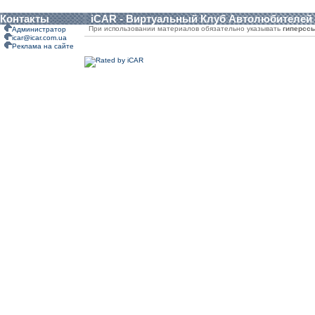
Контакты
iCAR - Виртуальный Клуб Автолюбителей
При использовании материалов обязательно указывать
гиперсс
Администратор
icar@icar.com.ua
Реклама на сайте