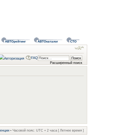
АВТОрейтинг
АВТОкаталог
СТО
FAQ
Расширенный поиск
ренции
• Часовой пояс: UTC + 2 часа [ Летнее время ]