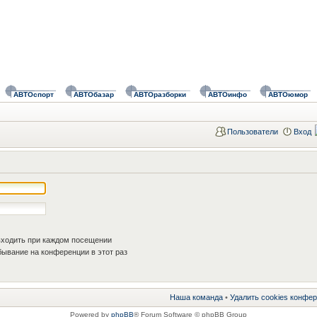
АВТОспорт
АВТОбазар
АВТОразборки
АВТОинфо
АВТОюмор
Пользователи
Вход
ходить при каждом посещении
ывание на конференции в этот раз
Наша команда
•
Удалить cookies конфе
Powered by
phpBB
® Forum Software © phpBB Group