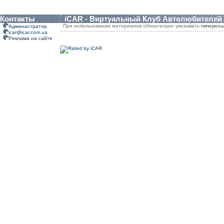
Контакты
iCAR - Виртуальный Клуб Автолюбителей
При использовании материалов обязательно указывать
гиперсс
Администратор
icar@icar.com.ua
Реклама на сайте